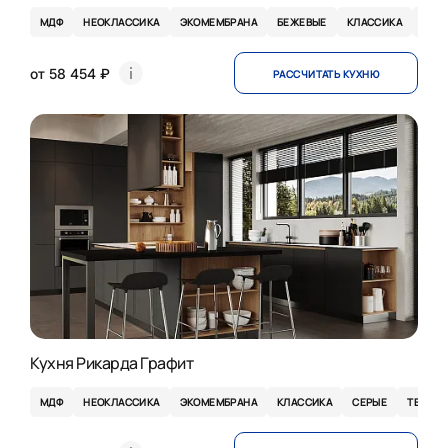
МДФ
НЕОКЛАССИКА
ЭКОМЕМБРАНА
БЕЖЕВЫЕ
КЛАССИКА
СВЕ
от 58 454 ₽
РАССЧИТАТЬ КУХНЮ
Кухня Рикарда Графит
МДФ
НЕОКЛАССИКА
ЭКОМЕМБРАНА
КЛАССИКА
СЕРЫЕ
ТЕМНЫ