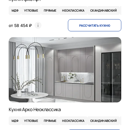
МДФ
УГЛОВЫЕ
ПРЯМЫЕ
НЕОКЛАССИКА
СКАНДИНАВСКИЙ
ЭКО
от 58 454 ₽
РАССЧИТАТЬ КУХНЮ
НОВИНКА
Кухня Арко Неоклассика
МДФ
УГЛОВЫЕ
ПРЯМЫЕ
НЕОКЛАССИКА
СКАНДИНАВСКИЙ
КЛА