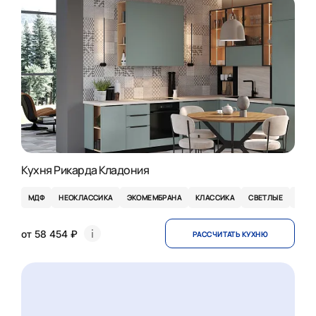
Кухня Рикарда Кладония
МДФ
НЕОКЛАССИКА
ЭКОМЕМБРАНА
КЛАССИКА
СВЕТЛЫЕ
СЕР
от 58 454 ₽
РАССЧИТАТЬ КУХНЮ