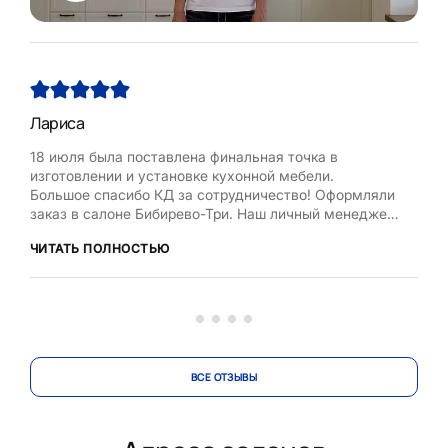
Лариса
Нат
18 июля была поставлена финальная точка в
Хоч
изготовлении и установке кухонной мебели.
Рум
Большое спасибо КД за сотрудничество! Оформляли
бла
заказ в салоне Бибирево-Три. Наш личный менеджер
,мол
Любовь Кожелова помогла сделать максимально
дост
ЧИТАТЬ ПОЛНОСТЬЮ
ЧИТ
оптимальный проект, исходя из маленькой площади
кухни, это было непросто. Терпеливо и деликатно
вносила изменения в проект по нашей просьбе.
Коллекти...
ВСЕ ОТЗЫВЫ