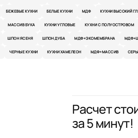
БЕЖЕВЫЕ КУХНИ
БЕЛЫЕ КУХНИ
МДФ
КУХНИ ВЫСОКИЙ Г
МАССИВ БУКА
КУХНИ УГЛОВЫЕ
КУХНИ С ПОЛУОСТРОВОМ
ШПОН ЯСЕНЯ
ШПОН ДУБА
МДФ+ЭКОМЕМБРАНА
МДФ+Ш
И
ЧЕРНЫЕ КУХНИ
КУХНИ ХАМЕЛЕОН
МДФ+МАССИВ
СЕРЫ
Расчет сто
за 5 минут!