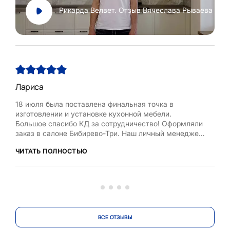
Рикарда Велвет. Отзыв Вячеслава Рываева
Лариса
Нат
18 июля была поставлена финальная точка в
Хоч
изготовлении и установке кухонной мебели.
Рум
Большое спасибо КД за сотрудничество! Оформляли
бла
заказ в салоне Бибирево-Три. Наш личный менеджер
,мол
Любовь Кожелова помогла сделать максимально
дост
ЧИТАТЬ ПОЛНОСТЬЮ
ЧИТ
оптимальный проект, исходя из маленькой площади
кухни, это было непросто. Терпеливо и деликатно
вносила изменения в проект по нашей просьбе.
Коллекти...
ВСЕ ОТЗЫВЫ