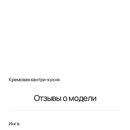
Кремовая кантри-кухня
Отзывы о модели
Инга
Лид