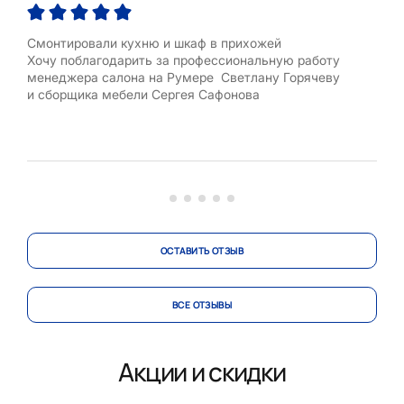
Смонтировали кухню и шкаф в прихожей
Хоч
Хочу поблагодарить за профессиональную работу
Нин
менеджера салона на Румере Светлану Горячеву
Нин
и сборщика мебели Сергея Сафонова
кли
цен
глуб
неск
Кухн
ОСТАВИТЬ ОТЗЫВ
ВСЕ ОТЗЫВЫ
Акции и скидки