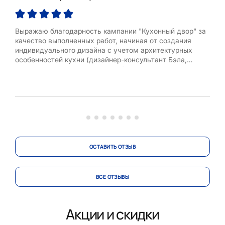
Выражаю благодарность кампании "Кухонный двор" за
Кух
качество выполненных работ, начиная от создания
Ека
индивидуального дизайна с учетом архитектурных
Моск
особенностей кухни (дизайнер-консультант Бэла,
имен
Волгоградский проспект, д. 132), до изготовления и
вни
установки кухонного гарнитура (бригада Седова Антона
раз
Павловича)!
шкаф
Меня
ОСТАВИТЬ ОТЗЫВ
ВСЕ ОТЗЫВЫ
Акции и скидки