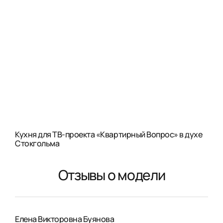
Кухня для ТВ-проекта «Квартирный Вопрос» в духе
Стокгольма
Отзывы о модели
Елена Викторовна Буянова
Нат