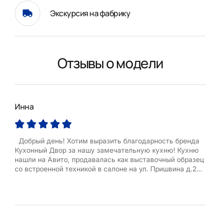
Экскурсия на фабрику
Отзывы о модели
Инна
Нат
Добрый день! Хотим выразить благодарность бренда
Кухонный Двор за нашу замечательную кухню! Кухню
Зак
нашли на Авито, продавалась как выставочный образец
Полу
со встроенной техникой в салоне на ул. Пришвина д.26.
стол
Созвонились, приехали посмотрели, поняли НАША!
комп
Остальное дело техники: договор, доставка, сборка.
один
Поскольку образец разбирался в салоне, были ...