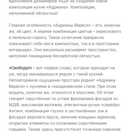
вдохновила дизайнеров «КД» на создание новой
композиции кухни «Адриана». Композиции,
наполненной лёгкостью!
Главная особенность «Адрианы Вереск» – это, конечно
же, её цвет. А вернее комбинация цветов – верескового
и пепельно-серого. Такое сочетание прекрасно
показывает себя как в компактных, так и в просторных
интерьерах. Оно визуально расширяет пространство,
наполняя помещение беззаботной лёгкостью.
«Свобода!»
– вот первое слово, которое приходит на
ум, когда оказываешься рядом с такой кухней.
Неповторимое ощущение простора роднит «Адриану
Вереск» с кухнями в скандинавском стиле. При этом
модель, конечно же, относится к классике. Об этом
говорит скруглённая по углам фрезеровка фасадов из
МДФ, массивная вытяжка, элегантные ручки «серебро
Антик», комбинация глухих и застеклённых зон в
фасадах верхнего яруса, наличие изящных карнизов,
открытые элементы со сложными скруглёнными
торцами. Также здесь присутствует точечная сквозная