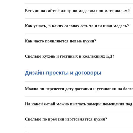
умножьте нужное Вам количество погонных метров на
«Кухонный Двор» занимается изготовлением кухонь и
оставьте
здесь
заявку на расчёт.
Есть ли на сайте фильтр по моделям или материалам?
На сайте есть поисковая строка для поиска нужной и
Как узнать, в каких салонах есть та или иная модель?
Позвонить по телефону +7 (495) 500-04-04 или связ
Как часто появляются новые кухни?
Ежегодно мы выпускаем до 10 новинок.
Сколько кухонь и гостиных в коллекциях КД?
Свыше 80 моделей кухонь, а также более 12 моделей 
Дизайн-проекты и договоры
производства. Актуальный ассортимент доступен в кат
Можно ли перенести дату доставки и установки на боле
Да. Для этого следует обратиться к менеджеру, котор
На какой e-mail можно выслать замеры помещения под
Оформить заявку на расчет Вы можете
здесь
, прикреп
Сколько по времени изготовляется кухня?
Стандартный срок изготовления – от 14 рабочих дней.