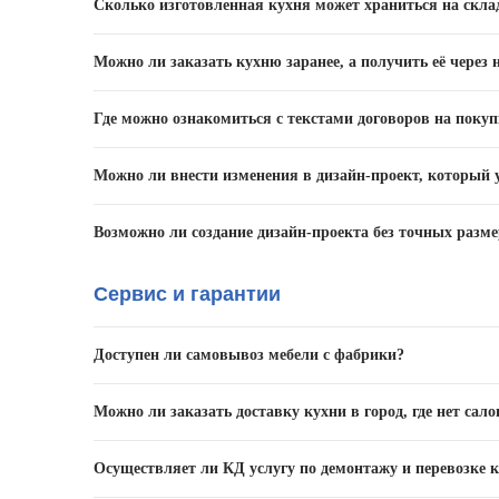
Сколько изготовленная кухня может храниться на скла
Первые 2 недели после производства кухня хранится н
Можно ли заказать кухню заранее, а получить её через 
установки.
Да. При заключении договора Вы можете указать предп
Где можно ознакомиться с текстами договоров на покуп
Со всеми договорами можно ознакомиться в любом из
Можно ли внести изменения в дизайн-проект, который 
Такая возможность есть, но лишь не позднее, чем чер
Возможно ли создание дизайн-проекта без точных разм
менеджером КД, который создавал Ваш дизайн-проект
Можно создать лишь приблизительный набросок проект
Сервис и гарантии
других параметров произвести качественную кухню на 
(стоимость включается в заказ).
Доступен ли самовывоз мебели с фабрики?
Да. Подробности Вы можете уточнить у менеджера в с
Можно ли заказать доставку кухни в город, где нет сал
Фирменной доставки нет, но клиент может самостояте
Осуществляет ли КД услугу по демонтажу и перевозке к