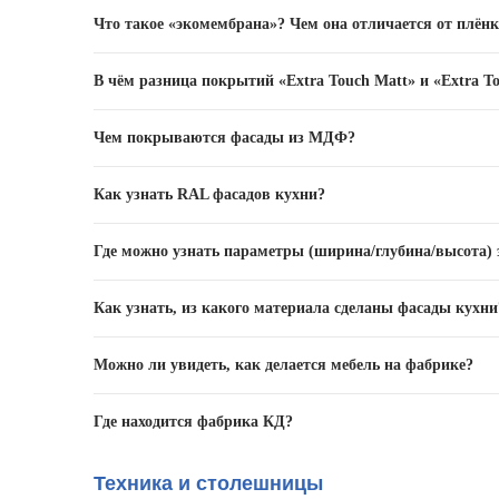
Это экомембрана, способная самовосстанавливаться п
Что такое «экомембрана»? Чем она отличается от плён
(например, утюгом через толстую ткань).
Экомембрана – особое покрытие, которое наносится 
В чём разница покрытий «Extra Touch Matt» и «Extra To
эластичность, плотность и толщину. Также экомембра
эксплуатационные характеристики.
«Extra Touch Matt», – покрытие с матовой «бархатисто
Чем покрываются фасады из МДФ?
Фасадам из МДФ доступно широкое разнообразие покры
Как узнать RAL фасадов кухни?
«Extra Touch Gloss». Мы регулярно внедряем новые т
менеджеры наших салонов.
У менеджера в салоне.
Где можно узнать параметры (ширина/глубина/высота) 
У менеджера в салоне или по телефону +7 (495) 500-0
Как узнать, из какого материала сделаны фасады кухни
Достаточно открыть в каталоге на нашем сайте карто
Можно ли увидеть, как делается мебель на фабрике?
фасадов. Второй вариант – зайти в ближайший фирме
Да, доступна
онлайн-трансляция
с производства. Такж
Где находится фабрика КД?
салонов сети КД.
В ближайшем Подмосковье. Адрес: МО, Люберецкий райо
Техника и столешницы