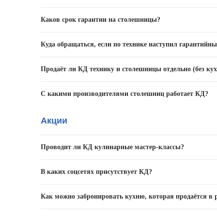
Каков срок гарантии на столешницы?
2 года.
Куда обращаться, если по технике наступил гарантийны
В сервисную службу производителя техники.
Продаёт ли КД технику и столешницы отдельно (без кух
Такая опция не предусмотрена.
С какими производителями столешниц работает КД?
«Кухонный Двор» сотрудничает с ведущими производи
Акции
партнёрах – у менеджеров наших салонов, по телефон
Проводит ли КД кулинарные мастер-классы?
На данный момент кулинарные мастер-классы не провод
В каких соцсетях присутствует КД?
вопросы сотрудничества можно, написав нам на элек
Мы стараемся вести обеспечить присутствие нашего б
Как можно забронировать кухню, которая продаётся в
страницы нашего сайта.
Необходимо лично или по телефону обратиться в сало