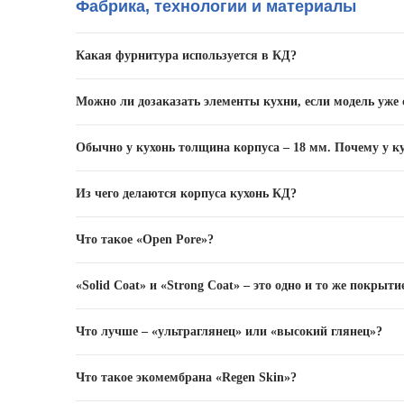
Фабрика, технологии и материалы
Какая фурнитура используется в КД?
На протяжении всей своей истории «Кухонный Двор» 
Можно ли дозаказать элементы кухни, если модель уже 
информацию о том, какой фурнитурой оснащаются кухн
К сожалению, нет.
Обычно у кухонь толщина корпуса – 18 мм. Почему у ку
При производстве кухонь наша бренд использует сов
Из чего делаются корпуса кухонь КД?
Благодаря такому строению, кухни от КД обладают вы
Из высококачественной многослойной ЛДСтП толщино
Что такое «Open Pore»?
Технология нанесения лакокрасочных материалов (ЛК
«Solid Coat» и «Strong Coat» – это одно и то же покрыти
глубоко в поры древесины, в результате чего фасады
Это не покрытия, а технологии нанесения лакокрасо
Что лучше – «ультраглянец» или «высокий глянец»?
эксплуатационными характеристиками.
Эти покрытия отличаются друг от друга технологией 
Что такое экомембрана «Regen Skin»?
повышенной прочностью и более высокой стоимостью