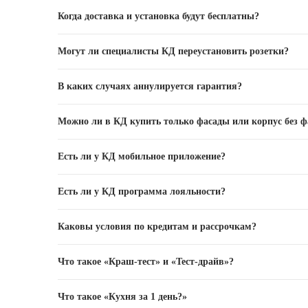
Нет, такая услуга не предусмотрена.
Когда доставка и установка будут бесплатны?
Это зависит от условий текущей рекламной акции. А
Могут ли специалисты КД переустановить розетки?
Нет, работы такого рода специалистами КД не выполн
В каких случаях аннулируется гарантия?
В случае внесения любых изменений в конструкцию эл
Можно ли в КД купить только фасады или корпус без ф
информация – в брошюре «Паспорт кухонного гарнитур
Продажа только фасадов либо корпусов не предусмот
Есть ли у КД мобильное приложение?
Да, оно называется «KD-App», является бесплатным и
Есть ли у КД программа лояльности?
статуса заказа в режиме онлайн, чат с менеджером, п
Да. Каждый, кто совершил покупку в КД, может получи
Каковы условия по кредитам и рассрочкам?
Вам доступна масса вариантов кредитных продуктов и 
Что такое «Краш-тест» и «Тест-драйв»?
салонах КД.
Услуги, в рамках которых Вы можете прямо в салоне и
Что такое «Кухня за 1 день?»
Подробности
здесь
.