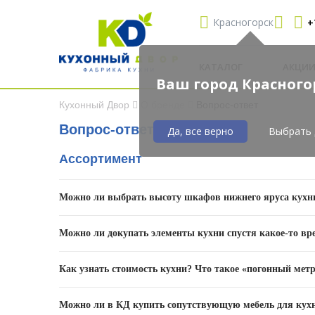
Красногорск
+
КАТАЛОГ
АКЦИ
Ваш город Красного
Кухонный Двор
О бренде
Вопрос-ответ
Вопрос-ответ
Да, все верно
Выбрать 
Ассортимент
Можно ли выбрать высоту шкафов нижнего яруса кухн
В зависимости от выбранной модели, клиентам КД дос
Можно ли докупать элементы кухни спустя какое-то вр
также наличия либо отсутствия системы открывания «S
Да. Для этого достаточно обратиться в ближайший сал
Как узнать стоимость кухни? Что такое «погонный мет
Погонный метр – это часть гарнитура длиной 1 метр с
Можно ли в КД купить сопутствующую мебель для кухни 
зависит от уровня оснащения, типа фасадов, материа