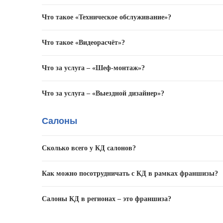
Услуга, в рамках которой Вам предоставляется време
Что такое «Техническое обслуживание»?
Услуга, в рамках которой специалисты КД осуществля
Что такое «Видеорасчёт»?
Услуга, в рамках которой Вы можете выбрать кухню и
Что за услуга – «Шеф-монтаж»?
Услуга, в рамках которой профессиональный установщ
Что за услуга – «Выездной дизайнер»?
гарнитур самостоятельно или силами сторонней бриг
Услуга, в рамках которой дизайнер КД выезжает на ад
Салоны
Подробности
здесь
.
Сколько всего у КД салонов?
«Кухонный Двор» активно развивается и открывает н
Как можно посотрудничать с КД в рамках франшизы?
Оставьте свои контактные данные и предложения по со
Салоны КД в регионах – это франшиза?
телефону +7 (495) 500-04-04 и попросить оператора 
Да.