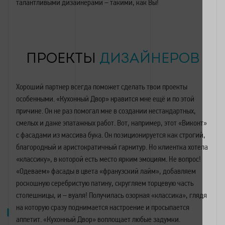
талантливыми дизайнерами – такими, как Вы!
ПРОЕКТЫ
ДИЗАЙНЕРОВ
Хороший партнер всегда поможет сделать твои проекты
особенными. «Кухонный Двор» нравится мне ещё и по этой
причине. Он не раз помогал мне в создании нестандартных,
смелых и даже эпатажных работ. Вот, например, этот «Виконт»
с фасадами из массива бука. Он позиционируется как строгий,
благородный и аристократичный гарнитур. Но клиентка хотела
«классику», в которой есть место ярким эмоциям. Не вопрос!
«Одеваем» фасады в цвета «франузский лайм», добавляем
роскошную серебристую патину, скругляем торцевую часть
столешницы, и – вуаля! Получилась озорная «классика», глядя
на которую сразу поднимается настроение и просыпается
аппетит. «Кухонный Двор» воплощает любые задумки.