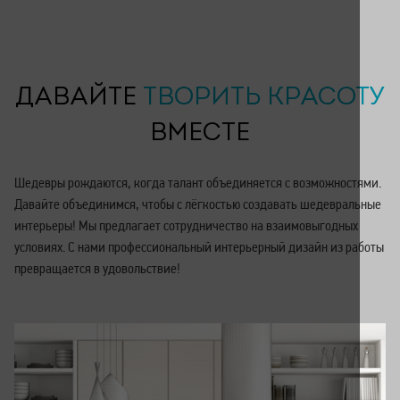
ДАВАЙТЕ
ТВОРИТЬ КРАСОТУ
ВМЕСТЕ
Шедевры рождаются, когда талант объединяется с возможностями.
Давайте объединимся, чтобы с лёгкостью создавать шедевральные
интерьеры! Мы предлагает сотрудничество на взаимовыгодных
условиях. С нами профессиональный интерьерный дизайн из работы
превращается в удовольствие!