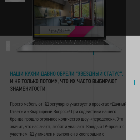
×
НАШИ КУХНИ ДАВНО ОБРЕЛИ “ЗВЕЗДНЫЙ СТАТУС”,
И НЕ ТОЛЬКО ПОТОМУ, ЧТО ИХ ЧАСТО ВЫБИРАЮТ
ЗНАМЕНИТОСТИ
Просто мебель от КД регулярно участвует в проектах «Дачный
Ответ» и «Квартирный Вопрос»! При содействии нашего
бренда прошло огромное количество шоу-«переделок». Это
значит, что нас знают, любят и уважают. Каждый TV-проект с
участием КД уникален и выполнен в кооперации с