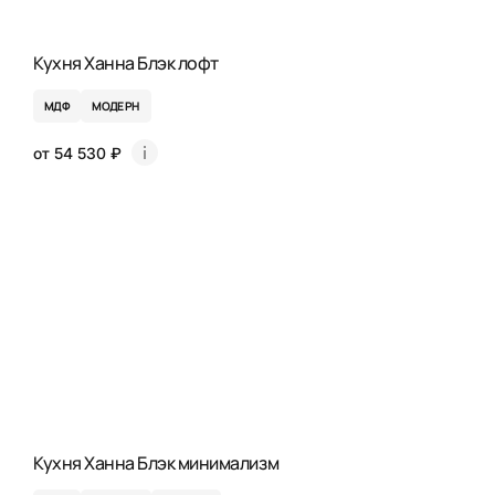
Кухня Ханна Блэк лофт
МДФ
МОДЕРН
от 54 530 ₽
Кухня Ханна Блэк минимализм