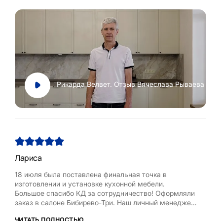
Рикарда Велвет. Отзыв Вячеслава Рываева
Лариса
Нат
18 июля была поставлена финальная точка в
Хоч
изготовлении и установке кухонной мебели.
Рум
Большое спасибо КД за сотрудничество! Оформляли
бла
заказ в салоне Бибирево-Три. Наш личный менеджер
,мол
Любовь Кожелова помогла сделать максимально
дост
ЧИТАТЬ ПОЛНОСТЬЮ
ЧИТ