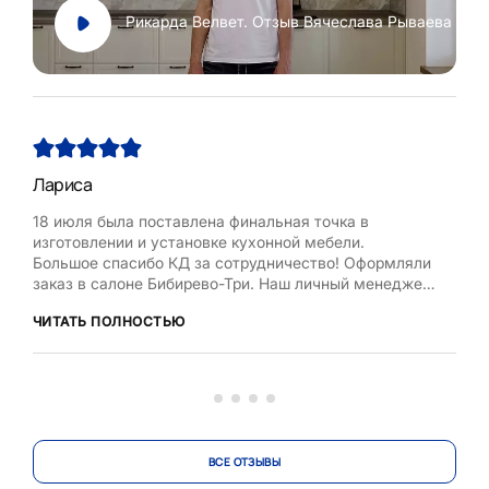
Рикарда Велвет. Отзыв Вячеслава Рываева
Лариса
Нат
18 июля была поставлена финальная точка в
Хоч
изготовлении и установке кухонной мебели.
Рум
Большое спасибо КД за сотрудничество! Оформляли
бла
заказ в салоне Бибирево-Три. Наш личный менеджер
,мол
Любовь Кожелова помогла сделать максимально
дост
ЧИТАТЬ ПОЛНОСТЬЮ
ЧИТ
оптимальный проект, исходя из маленькой площади
кухни, это было непросто. Терпеливо и деликатно
вносила изменения в проект по нашей просьбе.
Коллекти...
ВСЕ ОТЗЫВЫ