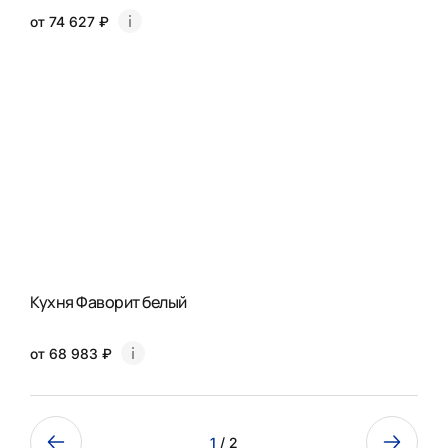
от 74 627 ₽
Кухня Фаворит белый
от 68 983 ₽
1
/ 2