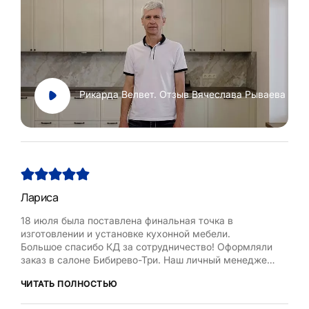
Рикарда Велвет. Отзыв Вячеслава Рываева
Лариса
Нат
18 июля была поставлена финальная точка в
Хоч
изготовлении и установке кухонной мебели.
Рум
Большое спасибо КД за сотрудничество! Оформляли
бла
заказ в салоне Бибирево-Три. Наш личный менеджер
,мол
Любовь Кожелова помогла сделать максимально
дост
ЧИТАТЬ ПОЛНОСТЬЮ
ЧИТ
оптимальный проект, исходя из маленькой площади
кухни, это было непросто. Терпеливо и деликатно