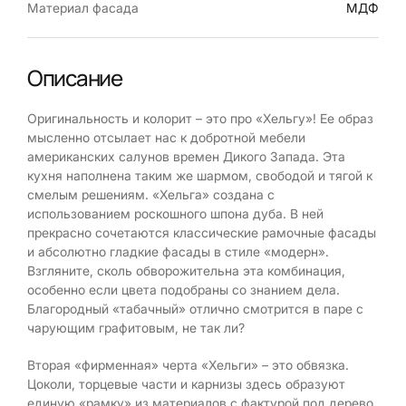
Материал фасада
МДФ
Описание
Оригинальность и колорит – это про «Хельгу»! Ее образ
мысленно отсылает нас к добротной мебели
американских салунов времен Дикого Запада. Эта
кухня наполнена таким же шармом, свободой и тягой к
смелым решениям. «Хельга» создана с
использованием роскошного шпона дуба. В ней
прекрасно сочетаются классические рамочные фасады
и абсолютно гладкие фасады в стиле «модерн».
Взгляните, сколь обворожительна эта комбинация,
особенно если цвета подобраны со знанием дела.
Благородный «табачный» отлично смотрится в паре с
чарующим графитовым, не так ли?
Вторая «фирменная» черта «Хельги» – это обвязка.
Цоколи, торцевые части и карнизы здесь образуют
единую «рамку» из материалов с фактурой под дерево.