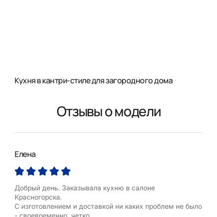
Кухня в кантри-стиле для загородного дома
Отзывы о модели
Елена
Ман
Добрый день. Заказывала кухню в салоне
Ого
Красногорска.
Оль
С изготовлением и доставкой ни каких проблем не было
нов
- своевременно, четко.
62 