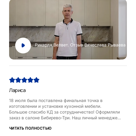
Рикарда Велвет. Отзыв Вячеслава Рываева
Лариса
Нат
18 июля была поставлена финальная точка в
Хоч
изготовлении и установке кухонной мебели.
Рум
Большое спасибо КД за сотрудничество! Оформляли
бла
заказ в салоне Бибирево-Три. Наш личный менеджер
,мол
Любовь Кожелова помогла сделать максимально
дост
ЧИТАТЬ ПОЛНОСТЬЮ
ЧИТ
оптимальный проект, исходя из маленькой площади
кухни, это было непросто. Терпеливо и деликатно