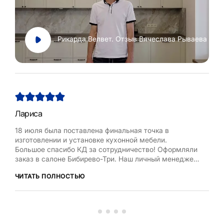
Рикарда Велвет. Отзыв Вячеслава Рываева
Лариса
Нат
18 июля была поставлена финальная точка в
Хоч
изготовлении и установке кухонной мебели.
Рум
Большое спасибо КД за сотрудничество! Оформляли
бла
заказ в салоне Бибирево-Три. Наш личный менеджер
,мол
Любовь Кожелова помогла сделать максимально
дост
ЧИТАТЬ ПОЛНОСТЬЮ
ЧИТ
оптимальный проект, исходя из маленькой площади
кухни, это было непросто. Терпеливо и деликатно
вносила изменения в проект по нашей просьбе.
Коллекти...