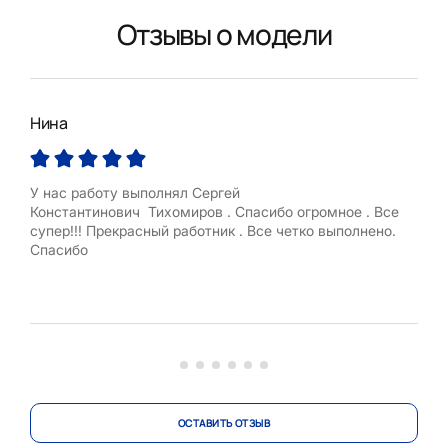
Отзывы о модели
Нина
Яро
У нас работу выполнял Сергей
Оче
Константинович Тихомиров . Спасибо огромное . Все
конт
супер!!! Прекрасный работник . Все четко выполнено.
спок
Спасибо
хоро
ОСТАВИТЬ ОТЗЫВ