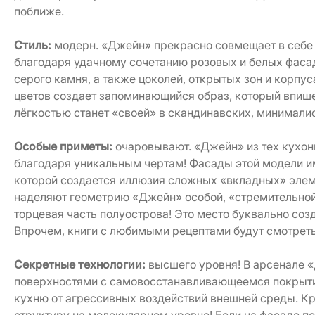
поближе.
Стиль:
модерн. «Джейн» прекрасно совмещает в себе 
благодаря удачному сочетанию розовых и белых фасад
серого камня, а также цоколей, открытых зон и корпу
цветов создает запоминающийся образ, который впише
лёгкостью станет «своей» в скандинавских, минималис
Особые приметы:
очаровывают. «Джейн» из тех кухонь,
благодаря уникальным чертам! Фасады этой модели и
которой создается иллюзия сложных «вкладных» элем
наделяют геометрию «Джейн» особой, «стремительной»
торцевая часть полуострова! Это место буквально со
Впрочем, книги с любимыми рецептами будут смотреть
Секретные технологии:
высшего уровня! В арсенале 
поверхностями с самовосстанавливающеемся покрытие
кухню от агрессивных воздействий внешней среды. Кр