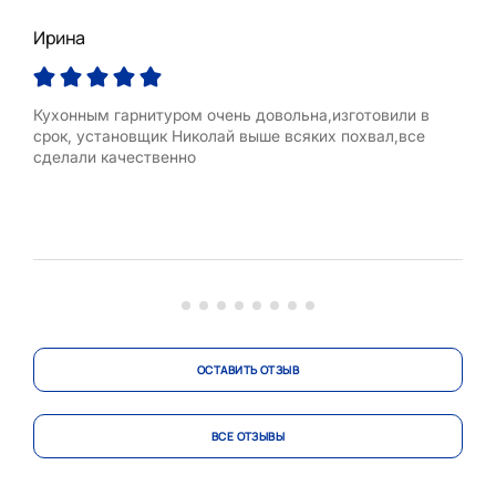
Ирина
Нат
Кухонным гарнитуром очень довольна,изготовили в
Хоч
срок, установщик Николай выше всяких похвал,все
кома
сделали качественно
Спа
рабо
шли,
такт
Спа
Андр
акк
Особ
ОСТАВИТЬ ОТЗЫВ
ВСЕ ОТЗЫВЫ