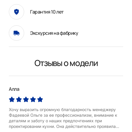
Гарантия 10 лет
Экскурсия на фабрику
Отзывы о модели
Алла
Але
Хочу выразить огромную благодарность менеджеру
Отли
Фадеевой Ольге за ее профессионализм, внимание к
Дост
деталям и заботу о наших предпочтениях при
быст
проектировании кухни. Она действительно проявила
Мас
удивительное внимание к каждой нашей просьбе и
сбо