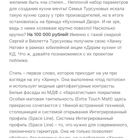
желание быть «на стиле»… Неплохой набор параметров
для создания кухни мечты! Семья Турсуновых искала
такую кухню сразу у трёх производителей, но в итоге
остановилась на бренда «Кухонный Двор». И не зря,
ведь с нами хозяевам крупно повезло! Насколько
крупно?
На 100 000 рублей!
Именно с такой скидкой
Сергей и Виолетта Турсуновы получили свою «Ханну
Натив» в рамках юбилейной акции «Дарим кухни» от
КД. Что ж, давайте познакомимся с их проектом
поближе.
Стиль – первое слово, которое приходит на ум при
взгляде на эту «Ханну». Она выполнена «под потолок»
и использует модные цветофактурные контрасты.
Белые фасады из МДФ с «бархатистым» покрытием
Особая матовая тактильность (Extra Touch Matt) здесь
прекрасно сочетаются с тёмной встроенной техникой,
столешницей и системой открывания Интегрированный
профиль (Space Line). Система Интегрированный
профиль (Space Line) – то, что нужно для современного,
лаконичного гарнитура. Она не только позволяет
обойтись без видимых ручек, но и добавляет «Ханне»