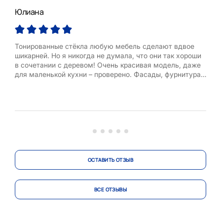
Юлиана
Арт
Тонированные стёкла любую мебель сделают вдвое
«Ст
шикарней. Но я никогда не думала, что они так хороши
Назо
в сочетании с деревом! Очень красивая модель, даже
На с
для маленькой кухни – проверено. Фасады, фурнитура,
заба
доставка, монтаж – всё нас устроило. Рекомендуем!
что
само
ком
«цен
ОСТАВИТЬ ОТЗЫВ
ВСЕ ОТЗЫВЫ