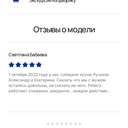
Экскурсия на фабрику
Отзывы о модели
Светлана Бабаева
Але
1 октября 2023 года у нас собирали кухню Рузаков
Отл
Александр и Екатерина. Сказать что мы с мужем
цен
остались довольны, ни сказать ни чего. Ребята
веж
работают слаженно, аккуратно , каждое действие
Боль
отточено до мелочей, о всех нюансах обговаривают
сразу и предлагают сделать как лучше. Ребята просто
супер, профессионалы своего дела, побольше бы таких.
Я очень рада что именно ити молодые лю...