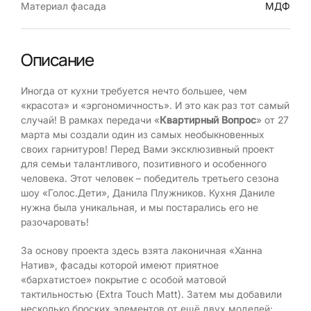
Материал фасада
МДФ
Описание
Иногда от кухни требуется нечто большее, чем
«красота» и «эргономичность». И это как раз тот самый
случай! В рамках передачи «
Квартирный Вопрос
» от 27
марта мы создали один из самых необыкновенных
своих гарнитуров! Перед Вами эксклюзивный проект
для семьи талантливого, позитивного и особенного
человека. Этот человек – победитель третьего сезона
шоу «Голос.Дети», Данила Плужников. Кухня Даниле
нужна была уникальная, и мы постарались его не
разочаровать!
За основу проекта здесь взята лаконичная «Ханна
Натив», фасады которой имеют приятное
«бархатистое» покрытие с особой матовой
тактильностью (Extra Touch Matt). Затем мы добавили
несколько броских элементов от ещё двух моделей: