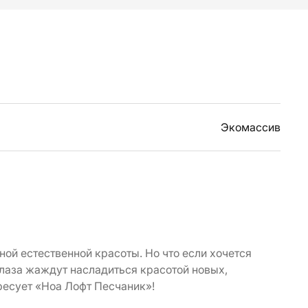
Экомассив
ой естественной красоты. Но что если хочется
глаза жаждут насладиться красотой новых,
ресует «Ноа Лофт Песчаник»!