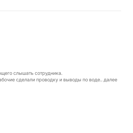
Ан
ющего слышать сотрудника.
Прек
абочие сделали проводку и выводы по воде.. далее
помо
пони