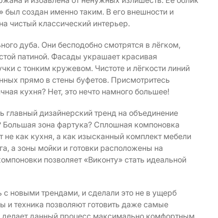
жана и избавлена от ненужных излишеств. Её облик
 был создан именно таким. В его внешности и
на чистый классический интерьер.
ного дуба. Они бесподобно смотрятся в лёгком,
стой патиной. Фасады украшает красивая
чки с тонким кружевом. Чистоте и лёгкости линий
нных прямо в стены буфетов. Присмотритесь
чная кухня? Нет, это нечто намного большее!
ь главный дизайнерский тренд на объединение
и? Большая зона фартука? Сплошная компоновка
т не как кухня, а как изысканный комплект мебели
га, а зоны мойки и готовки расположены на
компоновки позволяет «Виконту» стать идеальной
с новыми трендами, и сделали это не в ущерб
ы и техника позволяют готовить даже самые
 делает данный процесс максимально комфортным.