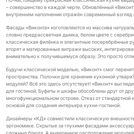
По-настоящему прекрасная классическая кухня выдер
– совершенство в каждой черте. Обновлённый «Виконт»
внутреннем наполнении отражён современный взгляд 
Фасады «Виконта» изготовляются из массива натураль
словно предрассветная дымка, белом цвете с серебри
классическая филёнка и элегантные посеребрённые ру
вторят и матированные витражи высоких, интегрирова
внимательно к получившемуся образу. Это просто отли
Будучи классической моделью, «Виконт» смог перенят
пространства. Полочки для хранения кухонной утвар
модулей? Всё это здесь отсутствует! «Виконт» выгляди
для гостиной. Буфеты и шкафы обособлены друг от дру
многофункциональном острове. Отказ от стандартной 
основой для создания интерьера кухни-гостиной.
Дизайнеры «КД» совместили классическую внешность 
эргономике. Скрытые за глухими фасадами аксессуар
сложные блюда. А выверенное расположение модулей