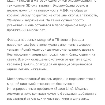
МДФ и покрыты матовой однотонной экомембраной по
технологии 3D-окутывания. Экомембрана ровно и
плотно ложится на поверхность МДФ, не образуя
кромок. Этому покрытию не страшны сколы, влажность,
УФ-лучи и загрязнения. За такой кухней просто
ухаживать и она останется в первозданном виде на
протяжении многих лет.
Фасады навесных модулей в ТВ-зоне и фасады
навесных шкафов в зоне кухни выполнены в декоре
«византийский мрамор» дымчато-пепельного цвета с
благородными медными прожилками, бликующими на
свету. Все они оснащены системой открытия в одно
касание (Tip-On), благодаря ей дверцы открываются
одним лёгким нажатием.
Металлизированный цоколь идеально перекликается с
медной системой открывания без ручек с
Интегрированным профилем (Space Line). Медные
элементы ярко контрастируют с фасадами, добавляя в
визуальный стиль кухни чистые линии и динамику.