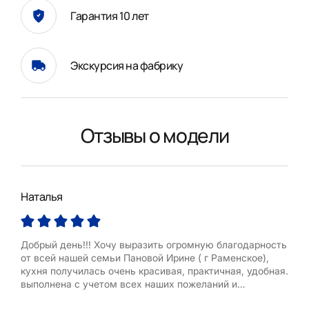
Гарантия 10 лет
Экскурсия на фабрику
Отзывы о модели
Наталья
Юл
Добрый день!!! Хочу выразить огромную благодарность
Доб
от всей нашей семьи Пановой Ирине ( г Раменское),
выше
кухня получилась очень красивая, практичная, удобная.
дату
выполнена с учетом всех наших пожеланий и
смс 
замечаний. Мы очень довольны результатом. Побольше
позв