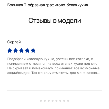
Большая П-образная графитово-белая кухня
Отзывы о модели
Сергей
Нин
Подобрали классную кухню, учтены все хотелки, с
Всё 
пониманием относился на всех этапах кухни под ключ.
Не скрывает и помаксимум применяет все возможные
акции/скидки. Так же хочу отметить, для меня важно
было поездка домой, потому что выходить из дома
тяжко, приезжал и спокойно подстраивался под
возможности встретится - за это прям отдельная
благодарность. Остались только положител...