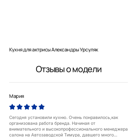
Кухня для актрисы Александры Урсуляк
Отзывы о модели
Мария
Зоя
Сегодня установили кухню. Очень понравилось,как
Мне
организована работа бренда. Начиная от
симп
внимательного и высокопрофессионального менеджера
вари
салона на Автозаводской Тимура, давшего много
неп