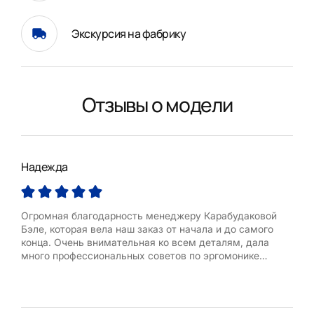
Экскурсия на фабрику
Отзывы о модели
Надежда
Над
Огромная благодарность менеджеру Карабудаковой
Кух
Бэле, которая вела наш заказ от начала и до самого
быс
конца. Очень внимательная ко всем деталям, дала
буду
много профессиональных советов по эргомонике
кухонного пространства. Остались очень довольны
нашей кухней