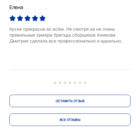
Елена
Але
Кухня прекрасна во всём. Не смотря на не очень
Полу
правильные замеры бригада сборщиков Акимова
По д
Дмитрия сделала все профессионально и идеально.
Гра
отн
октя
Уста
Был
полу
ОСТАВИТЬ ОТЗЫВ
ВСЕ ОТЗЫВЫ