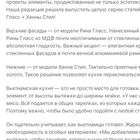
проекты элементы, продиктованные не только эстетик
Наша редакция решила выпустить целую серию статей
Гласс + Ханны Стил!
Верхние фасады — от модели Рина Гласс. Нанесенный 
Рины Гласс из МДФ почти неотличимыми от стеклянных
абсолютная гладкость. Важный акцент — элегантная к
стеклянных фасадов в почти вечной алюминиевой рам
Нижние — от модели Ханна Стил. Тактильно приятные
золото. Такое решение позволяет кухне перекликатьс
Вьетнамская кухня — это не просто место для готовки
элемент: от высоты вытяжки до ширины мойки. «У нас о
мясо. Всё подается в общих тарелках, из которых каж
Поэтому важно, чтобы было удобно подойти с любой ст
Он тщательно учитывает, как вьетнамцы готовят. Жарка
необходимость в особых материалах: «Мы добавляем 
вытяжки, чтобы защитить корпус кухни от брызг во вр