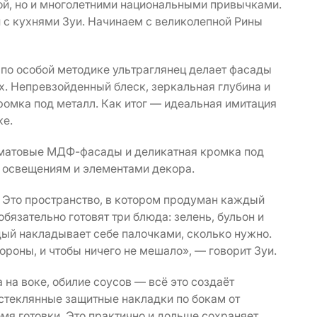
ой, но и многолетними национальными привычками.
 с кухнями Зуи. Начинаем с великолепной Рины
по особой методике ультраглянец делает фасады
. Непревзойденный блеск, зеркальная глубина и
ромка под металл. Как итог — идеальная имитация
ке.
 матовые МДФ-фасады и деликатная кромка под
я освещениям и элементами декора.
. Это пространство, в котором продуман каждый
бязательно готовят три блюда: зелень, бульон и
дый накладывает себе палочками, сколько нужно.
ороны, и чтобы ничего не мешало», — говорит Зуи.
 на воке, обилие соусов — всё это создаёт
стеклянные защитные накладки по бокам от
емя готовки. Это практично и дольше сохраняет