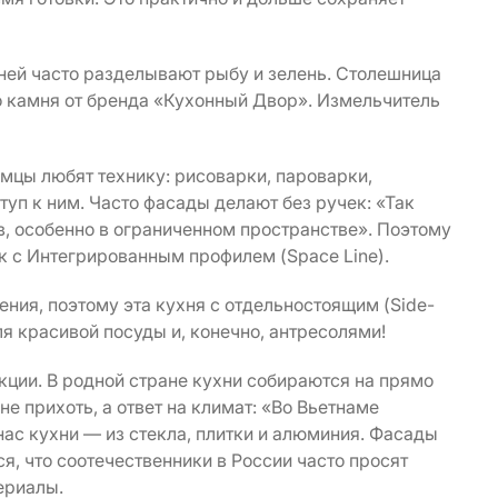
 ней часто разделывают рыбу и зелень. Столешница
о камня от бренда «Кухонный Двор». Измельчитель
мцы любят технику: рисоварки, пароварки,
туп к ним. Часто фасады делают без ручек: «Так
 особенно в ограниченном пространстве». Поэтому
к с Интегрированным профилем (Space Line).
ения, поэтому эта кухня с отдельностоящим (Side-
ля красивой посуды и, конечно, антресолями!
кции. В родной стране кухни собираются на прямо
не прихоть, а ответ на климат: «Во Вьетнаме
ас кухни — из стекла, плитки и алюминия. Фасады
ся, что соотечественники в России часто просят
ериалы.