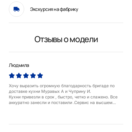
Экскурсия на фабрику
Отзывы о модели
Людмила
Леб
Хочу выразить огромную благодарность бригаде по
Дос
доставке кухни Муравых А и Чуприну И.
нет
Кухни привезли в срок , быстро, четко и слажено. Все
удо
аккуратно занесли и поставили .Сервис на высшем
Кил
уровне .Большое спасибо.