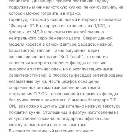
тесновата. Дизайнеры проекта поставили задачу
подружить минималистскую кухню, печку-буржуйку, на
которой можно готовить и витражи.
Гарнитур, который украсил новый интерьер, называется
"Фаворит-3". Его корпуса изготовлены из ЛДСП, а
фасады из МДФ и покрыты глянцевой эмалью
нейтрального серо-бежевого цвета. Секрет данной
модели кроется в самой фактуре фасадов: нежной,
бархатистой, теплой. Такие ощущения дарит
эксклюзивное покрытие "Soft Touch", технология
нанесения которого наделяет фасады не только
высокими эстетическими, но и эксплуатационными
характеристиками. В плоскость фасадов интегрированы
незаметные ручки. Часть шкафов оснащены
современной автоматизированной системой
открывания TIP ON , позволяющей открывать фасады
без ручек легким нажатиям. И именно благодаря TIP
ON, возможно ощутить удивительно нежную текстуру
покрытия кухни. Столешница и фартук изготовлены из
искусственного камня. Благодаря шлифовке швы
между элементами почти незаметны.
Высокотехнологичный материал отличает