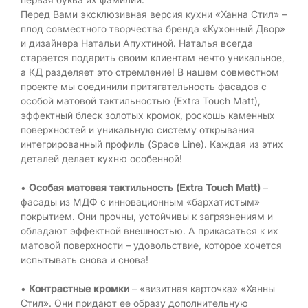
Перед Вами эксклюзивная версия кухни «Ханна Стил» –
плод совместного творчества бренда «Кухонный Двор»
и дизайнера Натальи Апухтиной. Наталья всегда
старается подарить своим клиентам нечто уникальное,
а КД разделяет это стремление! В нашем совместном
проекте мы соединили притягательность фасадов с
особой матовой тактильностью (Extra Touch Matt),
эффектный блеск золотых кромок, роскошь каменных
поверхностей и уникальную систему открывания
интегрированный профиль (Space Line). Каждая из этих
деталей делает кухню особенной!
•
Особая матовая тактильность (Extra Touch Matt)
–
фасады из МДФ с инновационным «бархатистым»
покрытием. Они прочны, устойчивы к загрязнениям и
обладают эффектной внешностью. А прикасаться к их
матовой поверхности – удовольствие, которое хочется
испытывать снова и снова!
•
Контрастные кромки
– «визитная карточка» «Ханны
Стил». Они придают ее образу дополнительную