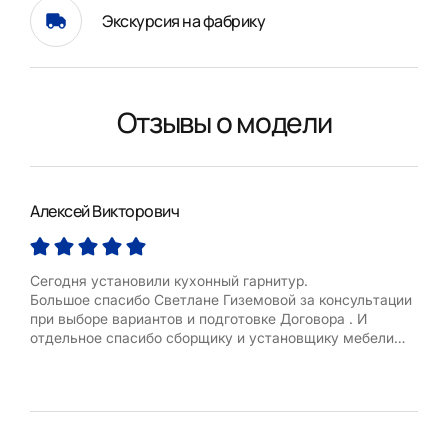
Экскурсия на фабрику
Отзывы о модели
Алексей Викторович
Лип
Сегодня установили кухонный гарнитур.
Выр
Большое спасибо Светлане Гиземовой за консультации
кот
при выборе вариантов и подготовке Договора . И
Под
отдельное спасибо сборщику и установщику мебели
кач
Даутову Сергею за оперативную сборку и аккуратную
бла
работу .
Аки
все 
объя
сове