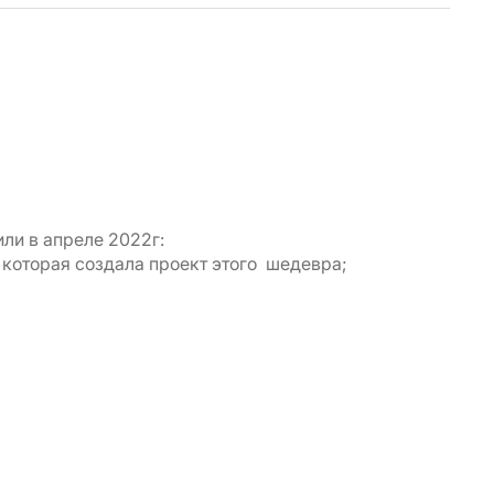
Вик
ли в апреле 2022г:
Хочу
 которая создала проект этого шедевра;
Спас