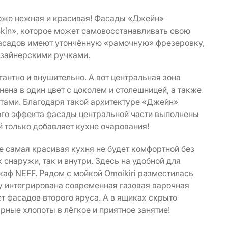
 тоже нежная и красивая! Фасады «Джейн»
in», которое может самовосстанавливать свою
фасадов имеют утончённую «рамочную» фрезеровку,
изайнерскими ручками.
гантно и внушительно. А вот центральная зона
нена в один цвет с цоколем и столешницей, а также
тами. Благодаря такой архитектуре «Джейн»
того эффекта фасады центральной части выполнены
й только добавляет кухне очарования!
же самая красивая кухня не будет комфортной без
снаружи, так и внутри. Здесь на удобной для
аф NEFF. Рядом с мойкой Omoikiri разместилась
 интегрирована современная газовая варочная
т фасадов второго яруса. А в ящиках скрыто
ные хлопоты в лёгкое и приятное занятие!