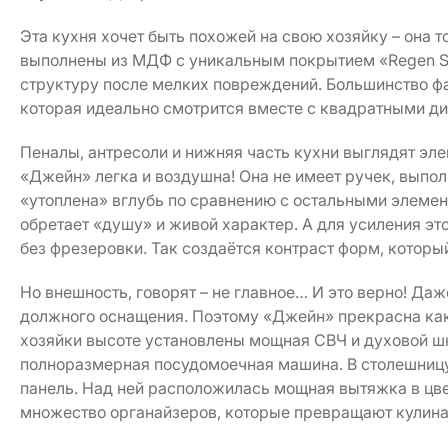
Эта кухня хочет быть похожей на свою хозяйку – она
выполнены из МДФ с уникальным покрытием «Regen Sk
структуру после мелких повреждений. Большинство 
которая идеально смотрится вместе с квадратными д
Пеналы, антресоли и нижняя часть кухни выглядят эле
«Джейн» легка и воздушна! Она не имеет ручек, выпол
«утоплена» вглубь по сравнению с остальными элемен
обретает «душу» и живой характер. А для усиления э
без фрезеровки. Так создаётся контраст форм, которы
Но внешность, говорят – не главное… И это верно! Да
должного оснащения. Поэтому «Джейн» прекрасна как 
хозяйки высоте установлены мощная СВЧ и духовой шк
полноразмерная посудомоечная машина. В столешницу
панель. Над ней расположилась мощная вытяжка в цве
множество органайзеров, которые превращают кулинар