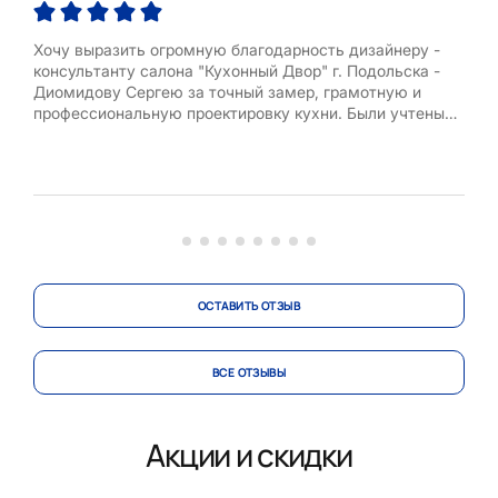
Хочу выразить огромную благодарность дизайнеру -
Хоч
консультанту салона "Кухонный Двор" г. Подольска -
Сед
Диомидову Сергею за точный замер, грамотную и
вос
профессиональную проектировку кухни. Были учтены
нас
все наши пожелания, даны грамотные и полезные
рабо
советы, была оказана огромная помощь в выборе и
ква
заказе техники. Также хочу отметить высокий уровень
Спа
клиентоориентированности, про...
ОСТАВИТЬ ОТЗЫВ
ВСЕ ОТЗЫВЫ
Акции и скидки