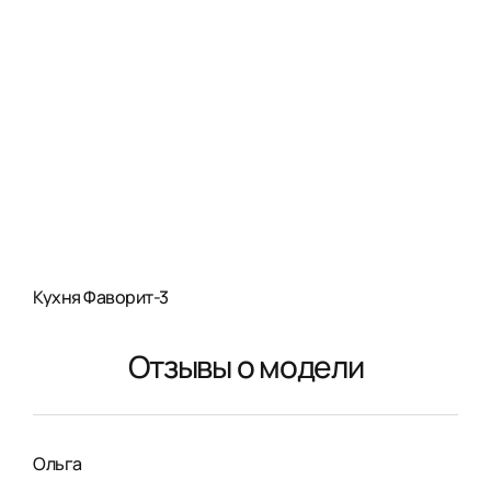
Кухня Фаворит-3
Отзывы о модели
Ольга
Нат