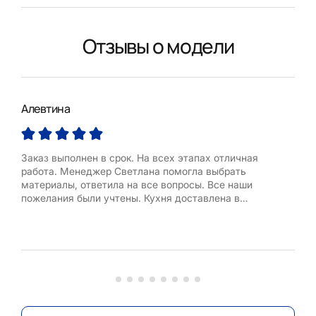
Отзывы о модели
Алевтина
Тат
Заказ выполнен в срок. На всех этапах отличная
Зак
работа. Менеджер Светлана помогла выбрать
пон
материалы, ответила на все вопросы. Все наши
про
пожелания были учтены. Кухня доставлена в
Ири
означенное время. Хочется отметить работу мастера-
кли
сборщика Ковалегко Александра. Он действительно
общ
отличный специалист.Собрал кухню, установил и
зап
проверил бытовую технику, оперативно решив
кото
возникшую проблем...