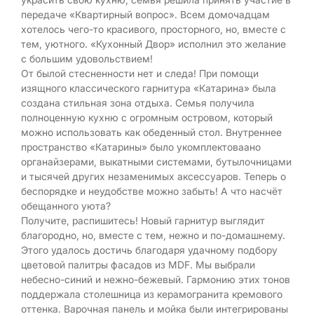
передаче «Квартирный вопрос». Всем домочадцам
хотелось чего-то красивого, просторного, но, вместе с
тем, уютного. «Кухонный Двор» исполнил это желание
с большим удовольствием!
От былой стесненности нет и следа! При помощи
изящного классического гарнитура «Катарина» была
создана стильная зона отдыха. Семья получила
полноценную кухню с огромным островом, который
можно использовать как обеденный стол. Внутреннее
пространство «Катарины» было укомплектоваано
органайзерами, выкатными системами, бутылочницами
и тысячей других незаменимых аксессуаров. Теперь о
беспорядке и неудобстве можно забыть! А что насчёт
обещанного уюта?
Получите, распишитесь! Новый гарнитур выглядит
благородно, но, вместе с тем, нежно и по-домашнему.
Этого удалось достичь благодаря удачному подбору
цветовой палитры фасадов из MDF. Мы выбрали
небесно-синий и нежно-бежевый. Гармонию этих тонов
поддержала столешница из керамогранита кремового
оттенка. Варочная панель и мойка были интегрированы