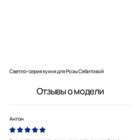
Светло-серия кухня для Розы Сябитовой
Отзывы о модели
Антон
Мар