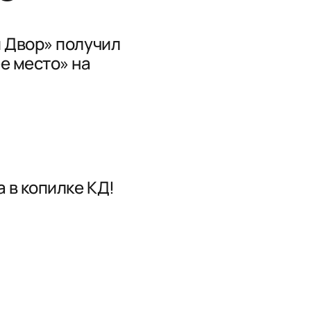
 Двор» получил
е место» на
 в копилке КД!