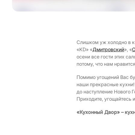
Слишком уж холодно в к
«KD» «
Дмитровский
», «
О
осени все гости этих са
потому, что нам нравитс
Помимо угощений Вас бу
наши прекрасные кухни! 
до наступление Нового Г
Приходите, угощайтесь 
«Кухонный Двор» – кухн