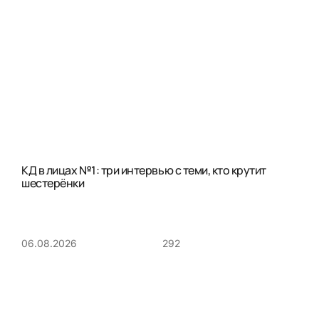
КД в лицах №1: три интервью с теми, кто крутит
шестерёнки
292
06.08.2026