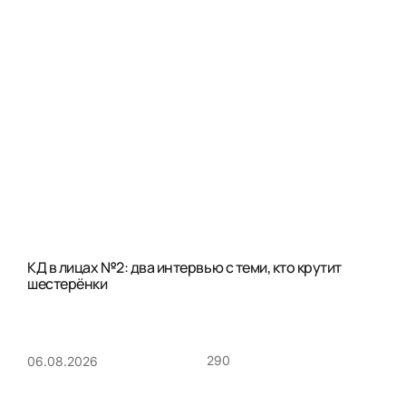
КД в лицах №2: два интервью с теми, кто крутит
шестерёнки
290
06.08.2026