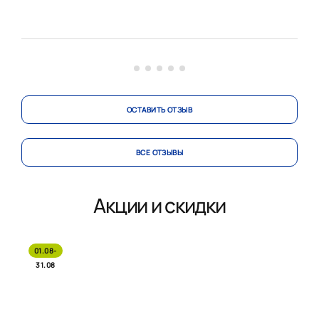
предложила очень смелое решение и сочетание цветов.
Технолог же при замере рассказал, как правильно
вывести коммуникации и предоставил доку...
ОСТАВИТЬ ОТЗЫВ
ВСЕ ОТЗЫВЫ
Акции и скидки
01.08-
31.08