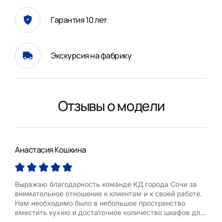
Гарантия 10 лет
Экскурсия на фабрику
Отзывы о модели
Анастасия Кошкина
Нат
Выражаю благодарность команде КД города Сочи за
Зак
внимательное отношение к клиентам и к своей работе.
, ре
Нам необходимо было в небольшое пространство
Тре
вместить кухню и достаточное количество шкафов для
хранения. Дизайнер учла все наши пожелания и