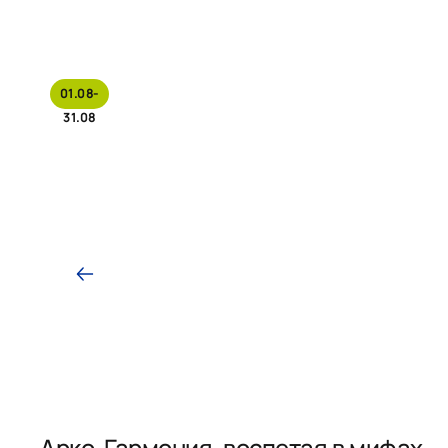
01.08-
31.08
Арко. Гармония, воспетая в мифах