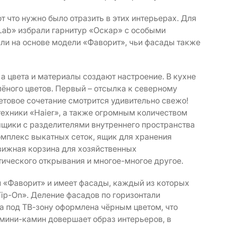
 что нужно было отразить в этих интерьерах. Для
Lab» избрали гарнитур «Оскар» с особыми
ли на основе модели «Фаворит», чьи фасады также
а цвета и материалы создают настроение. В кухне
лёного цветов. Первый – отсылка к северному
ветовое сочетание смотрится удивительно свежо!
ехники «Haier», а также огромным количеством
 ящики с разделителями внутреннего пространства
омплекс выкатных сеток, ящик для хранения
вижная корзина для хозяйственных
ического открывания и многое-многое другое.
 «Фаворит» и имеет фасады, каждый из которых
ip-On». Деление фасадов по горизонтали
ша под ТВ-зону оформлена чёрным цветом, что
мини-камин довершает образ интерьеров, в