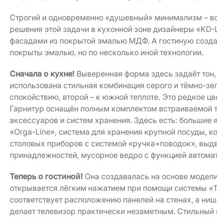
Строгий и одновременно «душевный» минимализм – вот
решения этой задачи в кухонной зоне дизайнеры «KD-
фасадами из покрытой эмалью МДФ. А гостиную созда
покрыты эмалью, но по несколько иной технологии.
Сначала о кухне!
Выверенная форма здесь задаёт тон, 
использована стильная комбинация серого и тёмно-зе
спокойствию, второй – к южной теплоте. Это редкое ц
Гарнитур оснащён полным комплектом встраиваемой т
аксессуаров и систем хранения. Здесь есть: большие
«Orga-Line», система для хранения крупной посуды, к
столовых приборов с системой «ручка+поводок», выд
принадлежностей, мусорное ведро с функцией автомат
Теперь о гостиной!
Она создавалась на основе модели
открывается лёгким нажатием при помощи системы «T
соответствует расположению панелей на стенах, а ни
делает телевизор практически незаметным. Стильный 