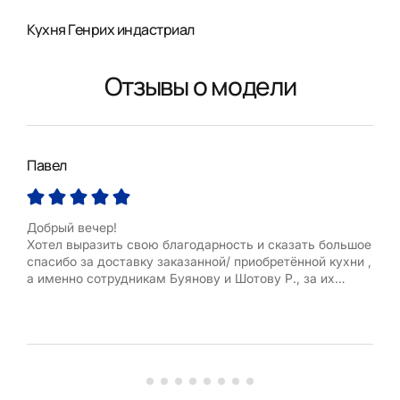
Кухня Генрих индастриал
Отзывы о модели
Павел
Оле
Добрый вечер!
Давн
Хотел выразить свою благодарность и сказать большое
пор
спасибо за доставку заказанной/ приобретённой кухни ,
от 
а именно сотрудникам Буянову и Шотову Р., за их
диз
профессионализм, быстроту, пунктуальность,
еще
отзывчивость и доброту. Сделали все быстро, чисто и
жалк
аккуратно.
собр
Спасибо.
Зада