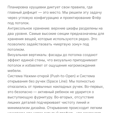
Планировка хрущевки диктует свои правила, где
главный дефицит — это место. Мы решили эту задачу
через угловую конфигурацию и проектирование Флёр
под потолок.
Антресольное хранение: верхние шкафы разделены на
два уровня. Самые высокие секции предназначены для
хранения вещей, которые используются редко. Это
позволило задействовать «мертвую зону» под
потолком.
Визуальная вертикаль: фасады до потолка создают
эффект единой стены, что визуально приподнимает
потолок и избавляет от ощущения нагромождения
мебели.
Система Нажми-открой (Push-to-Open) и Система
открывания без ручек (Space Line): Мы полностью
отказались от привычных накладных ручек. Во-первых,
это безопасно — активный ребенок не ударится о
выступающую фурнитуру. Во-вторых, отсутствие
лишних деталей подчеркивает чистоту линий и
минимализм дизайна. Открывание происходит легким
нажатием или через скрытый профиль, что сохраняет