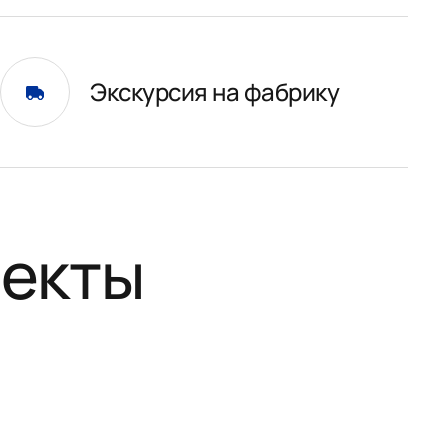
Экскурсия на фабрику
оекты
НО