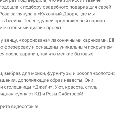
ной раз подтвердила, что не зря носит звание
 подошла к подбору свадебного подарка для своей
Роза заглянула в «Кухонный Двор», где мы
ю «Джейн». Телеведущей предложенный вариант
амечательный дизайн проект!
у венцу, «коронована» лаконичными карнизами. Её
ную фрезеровку и оснащены уникальным покрытием
ся после царапин, так что мелкие бытовые
и, выбрав для мойки, фурнитуры и цоколя «золотой»
ашения, дополняющие образ невесты. Они
и столешницы «Джейн». Уют, красота, стиль,
видная кухня от КД и Розы Сябитовой!
рите видеоотзыв!