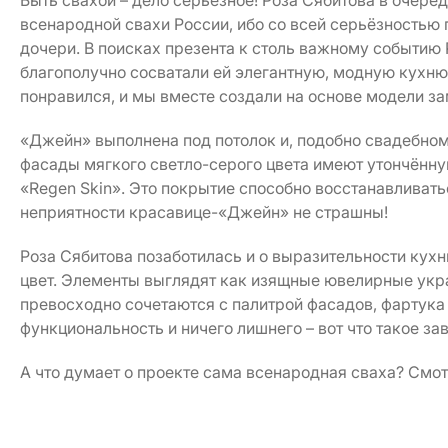
Быть свахой – дело серьёзное! Роза Сябитова в очеред
всенародной свахи России, ибо со всей серьёзностью
дочери. В поисках презента к столь важному событию 
благополучно сосватали ей элегантную, модную кухн
понравился, и мы вместе создали на основе модели з
«Джейн» выполнена под потолок и, подобно свадебном
фасады мягкого светло-серого цвета имеют утончён
«Regen Skin». Это покрытие способно восстанавливать
неприятности красавице-«Джейн» не страшны!
Роза Сябитова позаботилась и о выразительности кухн
цвет. Элементы выглядят как изящные ювелирные укр
превосходно сочетаются с палитрой фасадов, фартука 
функциональность и ничего лишнего – вот что такое за
А что думает о проекте сама всенародная сваха? Смот