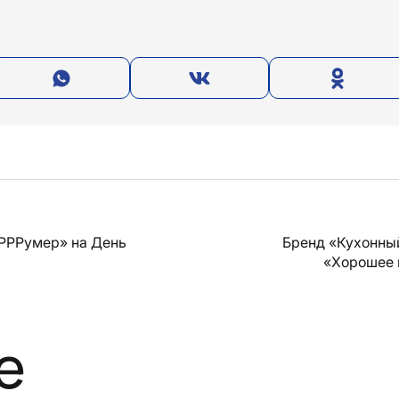
РРРумер» на День
Бренд «Кухонны
«Хорошее 
е