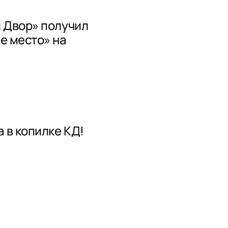
 Двор» получил
е место» на
 в копилке КД!