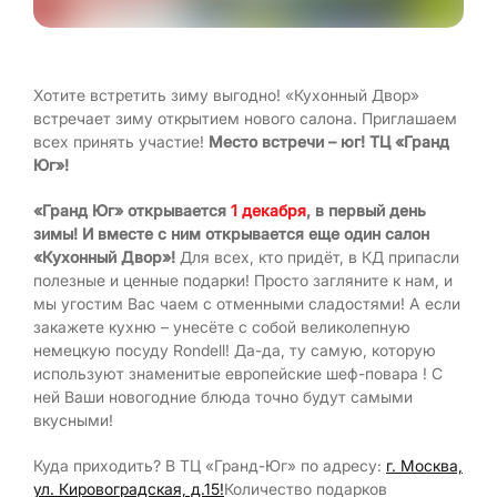
Хотите встретить зиму выгодно! «Кухонный Двор»
встречает зиму открытием нового салона. Приглашаем
всех принять участие!
Место встречи – юг! ТЦ «Гранд
Юг»!
«Гранд Юг» открывается
1 декабря
, в первый день
зимы! И вместе с ним открывается еще один салон
«Кухонный Двор»!
Для всех, кто придёт, в КД припасли
полезные и ценные подарки! Просто загляните к нам, и
мы угостим Вас чаем с отменными сладостями! А если
закажете кухню – унесёте с собой великолепную
немецкую посуду Rondell! Да-да, ту самую, которую
используют знаменитые европейские шеф-повара ! С
ней Ваши новогодние блюда точно будут самыми
вкусными!
Куда приходить? В ТЦ «Гранд-Юг» по адресу:
г. Москва,
ул. Кировоградская, д.15!
Количество подарков