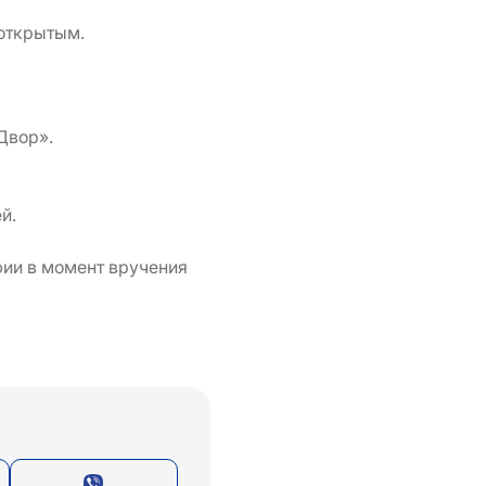
 открытым.
Двор».
й.
фии в момент вручения