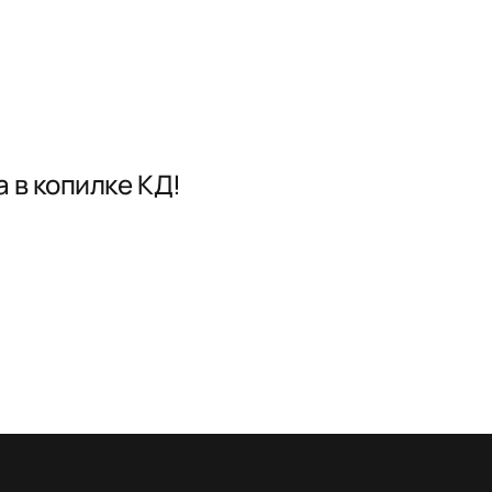
 в копилке КД!