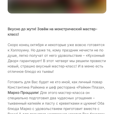
Вкусно до жути! Зовём на монстрический мастер-
класс!
Скоро конец октября и некоторые уже вовсю готовятся
к Хэллоуину. Но даже те, кому праздник нечисти не по
душе, легко получат от него удовольствие – «Кухонный
Двор» гарантирует! В этот четверг мы решили провести
новый, страшно вкусный мастер-класс! И в меню есть
отличное блюдо из тыквы!
Готовить для Вас будет не кто иной, как личный повар
Константина Райкина и шеф ресторана «Райкин Плаза»,
Марко Проццоли
! Для этого мастер-класса он
специально подготовил два чудесных угощения –
тыквенный капкейк и пасту с креветками и цукини! Оба
блюда Марко с удовольствием приготовит вместе с
Вами! А для поднятия настроения угостит Вас бокалом