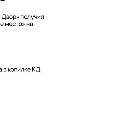
 Двор» получил
е место» на
 в копилке КД!