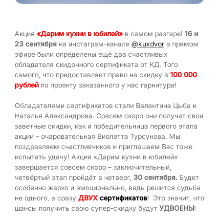
Акция
«Дарим кухни в юбилей»
в самом разгаре!
16 и
23 сентября
на инстаграм-канале
@kuxdvor
в прямом
эфире были определены ещё два счастливых
обладателя скидочного сертификата от КД. Того
самого, что предоставляет право на скидку в
100 000
рублей
по проекту заказанного у нас гарнитура!
Обладателями сертификатов стали Валентина Цыба и
Наталья Александрова. Совсем скоро они получат свои
заветные скидки, как и победительница первого этапа
акции – очаровательная Виолетта Турсунова. Мы
поздравляем счастливчиков и приглашаем Вас тоже
испытать удачу! Акция «Дарим кухни в юбилей»
завершается совсем скоро – заключительный,
четвёртый этап пройдёт в четверг,
30 сентября.
Будет
особенно жарко и эмоционально, ведь решится судьба
не одного, а сразу
ДВУХ
сертификатов
! Это значит, что
шансы получить свою супер-скидку будут
УДВОЕНЫ
!