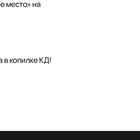
е место» на
 в копилке КД!