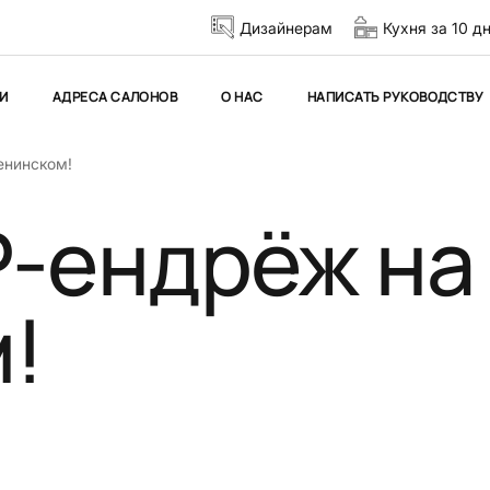
Дизайнерам
Кухня за 10 д
И
АДРЕСА САЛОНОВ
О НАС
НАПИСАТЬ РУКОВОДСТВУ
енинском!
P-ендрёж на
!